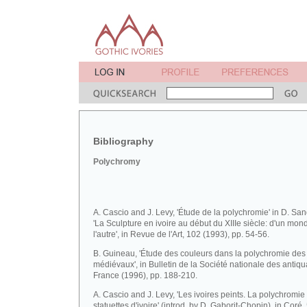
Bibliography
Polychromy
A. Cascio and J. Levy, 'Étude de la polychromie' in D. Sa
'La Sculpture en ivoire au début du XIIIe siècle: d'un mon
l'autre', in Revue de l'Art, 102 (1993), pp. 54-56.
B. Guineau, 'Étude des couleurs dans la polychromie des 
médiévaux', in Bulletin de la Société nationale des antiqu
France (1996), pp. 188-210.
A. Cascio and J. Levy, 'Les ivoires peints. La polychromie
statuettes d'ivoire' (introd. by D. Gaborit-Chopin), in Coré,