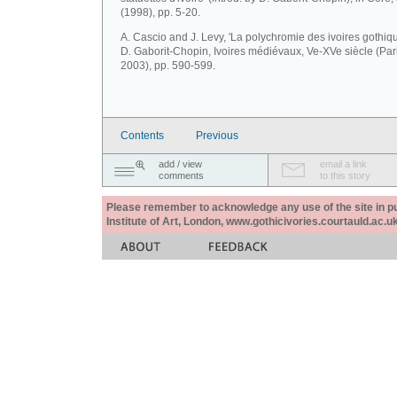
(1998), pp. 5-20.
A. Cascio and J. Levy, 'La polychromie des ivoires gothiqu
D. Gaborit-Chopin, Ivoires médiévaux, Ve-XVe siècle (Par
2003), pp. 590-599.
Contents
Previous
add / view
email a link
comments
to this story
Please remember to acknowledge any use of the site in pub
Institute of Art, London, www.gothicivories.courtauld.ac.uk