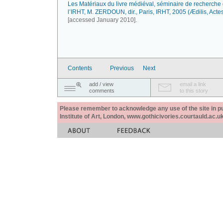
Les Matériaux du livre médiéval, séminaire de recherche
l’IRHT, M. ZERDOUN, dir., Paris, IRHT, 2005 (Ædilis, Actes
[accessed January 2010].
Contents
Previous
Next
add / view
email a link
comments
to this story
Please remember to acknowledge any use of the site in pub
Institute of Art, London, www.gothicivories.courtauld.ac.uk