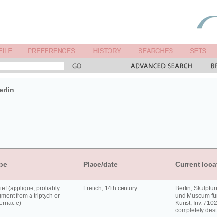
rlin
pe
Place/date
Current loca
ief (appliqué; probably
French; 14th century
Berlin, Skulpt
gment from a triptych or
und Museum für
ernacle)
Kunst, Inv. 7102
completely dest