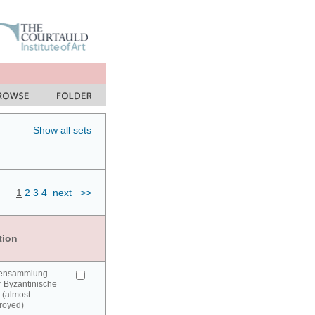
Show all sets
1
2
3
4
next
>>
tion
urensammlung
 Byzantinische
 (almost
royed)