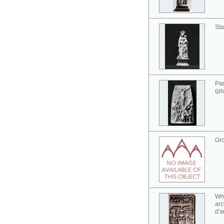
Sta
Pan
(pl
Gr
Wri
arc
d'a