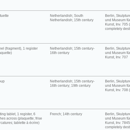
tuette
Netherlandish; South
Berlin, Skulpt
Netherlandish; 15th century
und Museum für
Kunst, Inv. 705 
completely dest
el (fragment), 1 register
Netherlandish; 15th century-
Berlin, Skulpt
aquette)
16th century
und Museum für
Kunst, Inv. 707
oup
Netherlandish; 15th century-
Berlin, Skulpt
16th century; 19th century
und Museum für
Kunst, Inv. 708 (
ting tablet, 1 register, 6
French; 14th century
Berlin, Skulpt
hes across (plaquette; frise
und Museum für
rcatures; tablette à écrire)
Kunst, Inv. 7845
completely dest