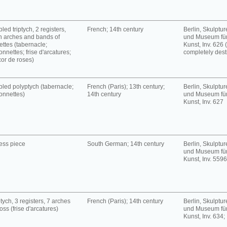
led triptych, 2 registers,
French; 14th century
Berlin, Skulpt
h arches and bands of
und Museum für
ettes (tabernacle;
Kunst, Inv. 626 
onnettes; frise d'arcatures;
completely dest
or de roses)
led polyptych (tabernacle;
French (Paris); 13th century;
Berlin, Skulpt
onnettes)
14th century
und Museum für
Kunst, Inv. 627
ess piece
South German; 14th century
Berlin, Skulpt
und Museum für
Kunst, Inv. 5596
tych, 3 registers, 7 arches
French (Paris); 14th century
Berlin, Skulpt
oss (frise d'arcatures)
und Museum für
Kunst, Inv. 634;