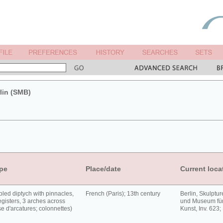
lin (SMB)
pe
Place/date
Current loca
led diptych with pinnacles,
French (Paris); 13th century
Berlin, Skulpt
egisters, 3 arches across
und Museum für
ise d'arcatures; colonnettes)
Kunst, Inv. 623;