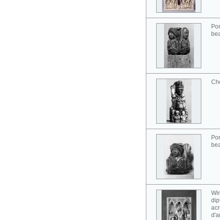
Pom
bea
Ch
Pom
bea
Win
dip
acr
d'a