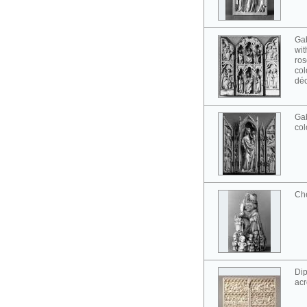
Gab
wit
ros
col
déc
Gab
col
Ch
Dip
acr