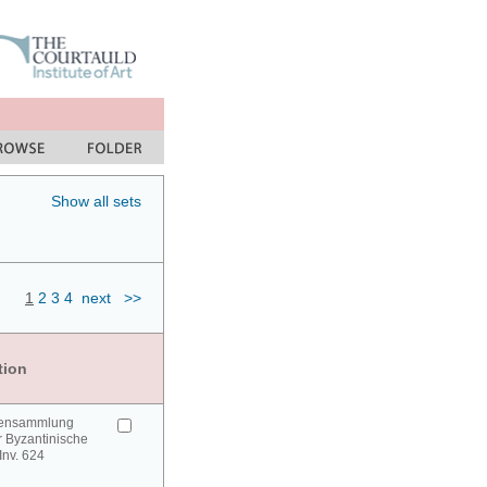
Show all sets
1
2
3
4
next
>>
tion
urensammlung
 Byzantinische
 Inv. 624