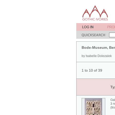
Bode-Museum, Ber
by Isabelle Dolezalek
1 to 10 of 39
Ty
Gab
3 r
(fr